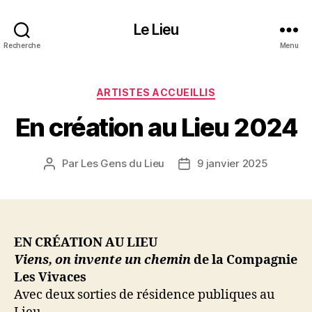
Le Lieu
Recherche
Menu
Catégories
ARTISTES ACCUEILLIS
En création au Lieu 2024
Par
Les Gens du Lieu
9 janvier 2025
Auteur
Date
de
de
l’article
l’article
EN CRÉATION AU LIEU
Viens, on invente un chemin
de la Compagnie
Les Vivaces
Avec deux sorties de résidence publiques au