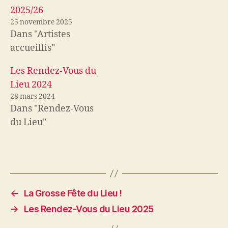
t
b
2025/26
e
o
r
o
25 novembre 2025
(
k
o
(
Dans "Artistes
u
o
v
u
accueillis"
r
v
e
r
d
e
a
d
Les Rendez-Vous du
n
a
s
n
Lieu 2024
u
s
n
u
e
n
28 mars 2024
n
e
Dans "Rendez-Vous
o
n
u
o
v
u
du Lieu"
e
v
l
e
l
l
e
l
f
e
e
f
n
e
ê
n
t
ê
r
t
e
r
←
La Grosse Fête du Lieu !
)
e
)
→
Les Rendez-Vous du Lieu 2025