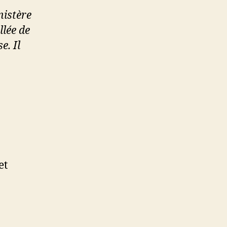
nistère
llée de
. Il
et