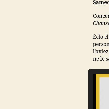
Samedi
Concer
Chanso
Ėclo c
person
l’avie
ne le s