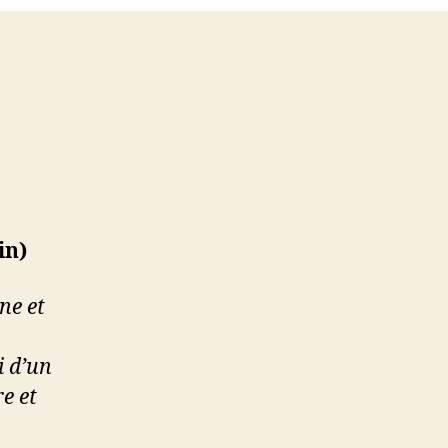
in)
ne et
i d’un
e et