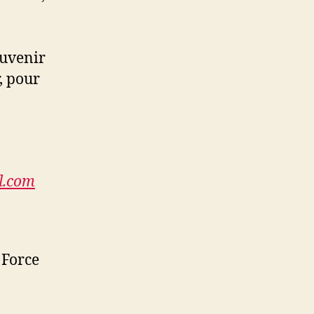
ouvenir
, pour
l.com
 Force