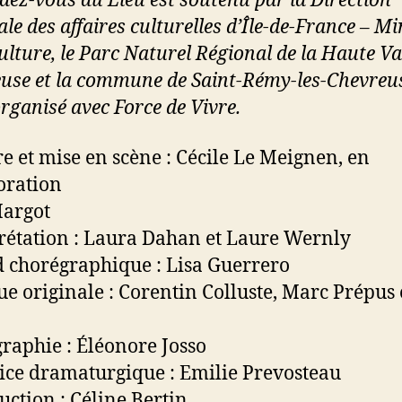
dez-vous du Lieu est soutenu par la Direction
le des affaires culturelles d’Île-de-France – Mi
ulture, le Parc Naturel Régional de la Haute Va
use et la commune de Saint-Rémy-les-Chevreuse
organisé avec Force de Vivre.
re et mise en scène : Cécile Le Meignen, en
oration
Margot
rétation : Laura Dahan et Laure Wernly
 chorégraphique : Lisa Guerrero
e originale : Corentin Colluste, Marc Prépus 
raphie : Éléonore Josso
ce dramaturgique : Emilie Prevosteau
uction : Céline Bertin