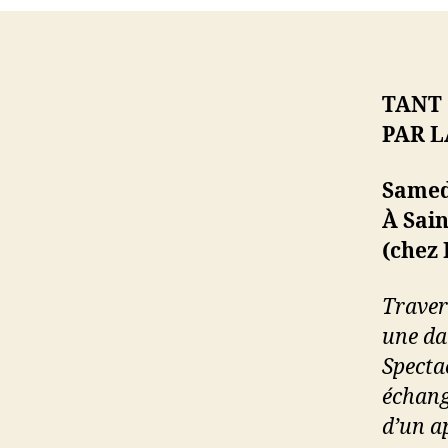
TANT 
PAR L
Samedi
À Sai
(chez 
Traver
une da
Spectac
échange
d’un a