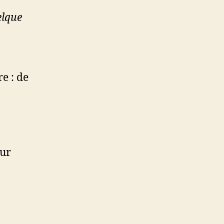
elque
e : de
eur