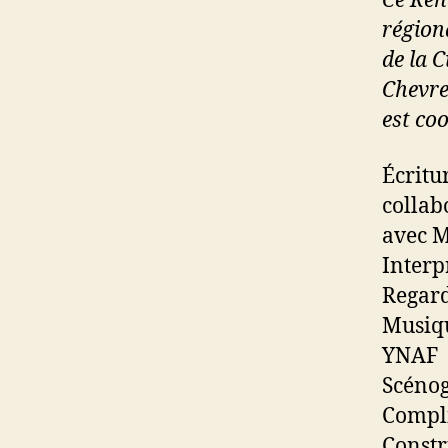
Ce Ren
régiona
de la C
Chevre
est co
Écritu
collab
avec 
Interp
Regard
Musiqu
YNAF
Scénog
Compli
Constr