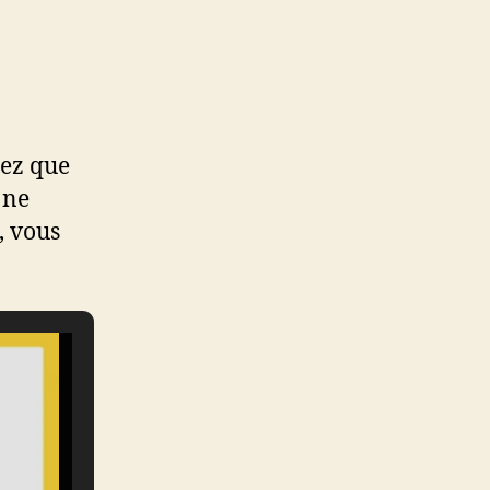
iez que
 ne
, vous