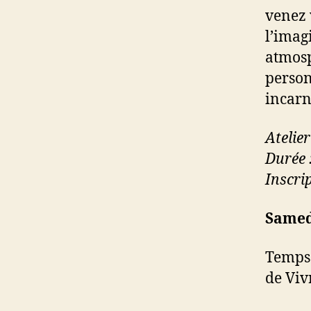
venez 
l’imag
atmos
person
incarn
Atelie
Durée 
Inscri
Samedi
Temps 
de Viv