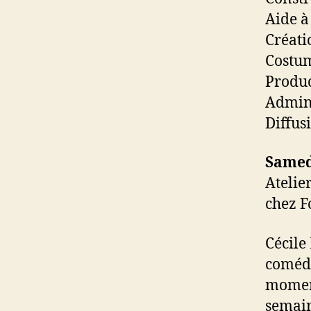
Aide à
Créati
Costum
Produc
Admini
Diffus
Samedi
Atelie
chez F
Cécile
comédi
moment
semain