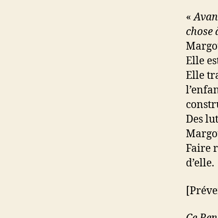
«
Avant
chose à
Margot
Elle es
Elle t
l’enfa
constru
Des lut
Margot
Faire 
d’elle.
[Préve