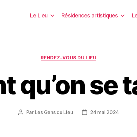
Le Lieu
Résidences artistiques
Le
s
Catégories
RENDEZ-VOUS DU LIEU
t qu’on se t
Par
Les Gens du Lieu
24 mai 2024
Auteur
Date
de
de
l’article
l’article