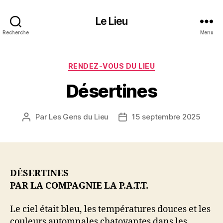
Le Lieu
Recherche
Menu
Catégories
RENDEZ-VOUS DU LIEU
Désertines
Par
Les Gens du Lieu
15 septembre 2025
Auteur
Date
de
de
l’article
l’article
DÉSERTINES
PAR LA COMPAGNIE LA P.A.T.T.
Le ciel était bleu, les températures douces et les
couleurs automnales chatoyantes dans les