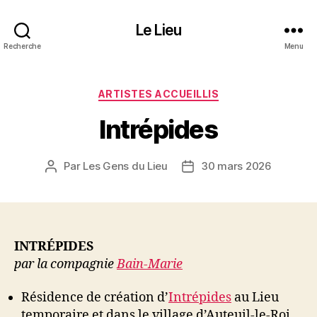
Le Lieu
Recherche
Menu
Catégories
ARTISTES ACCUEILLIS
Intrépides
Par
Les Gens du Lieu
30 mars 2026
Auteur
Date
de
de
l’article
l’article
INTRÉPIDES
par la compagnie
Bain-Marie
Résidence de création d’
Intrépides
au Lieu
temporaire et dans le village d’Auteuil-le-Roi