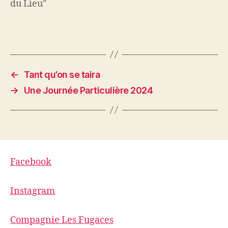
du Lieu"
f
e
e
f
n
e
ê
n
t
ê
r
t
e
r
)
e
)
←
Tant qu’on se taira
→
Une Journée Particulière 2024
Facebook
Instagram
Compagnie Les Fugaces