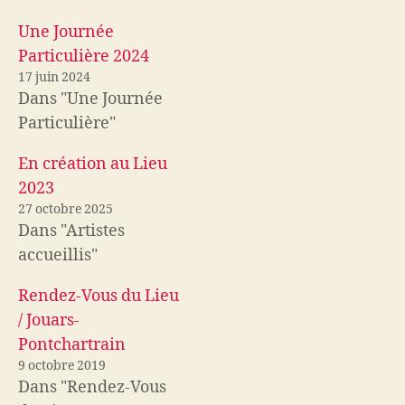
a
a
r
r
t
t
Une Journée
a
a
g
g
Particulière 2024
e
e
r
r
s
s
17 juin 2024
u
u
Dans "Une Journée
r
r
T
F
w
a
Particulière"
i
c
t
e
t
b
En création au Lieu
e
o
r
o
(
k
2023
o
(
u
o
27 octobre 2025
v
u
Dans "Artistes
r
v
e
r
d
e
accueillis"
a
d
n
a
s
n
Rendez-Vous du Lieu
u
s
n
u
e
n
/ Jouars-
n
e
o
n
Pontchartrain
u
o
v
u
9 octobre 2019
e
v
l
e
Dans "Rendez-Vous
l
l
e
l