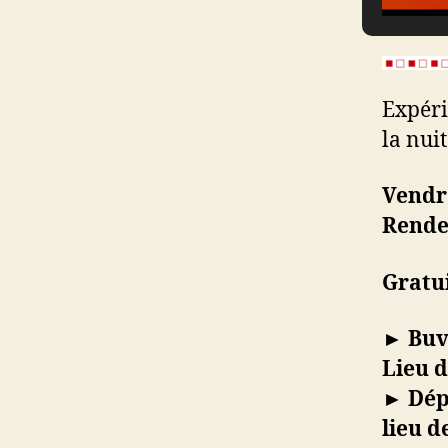
Expéri
la nuit
Vendre
Rende
Gratui
► Buv
Lieu d
► Dép
lieu d