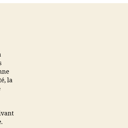
a
s
anne
é, la
e
ivant
.