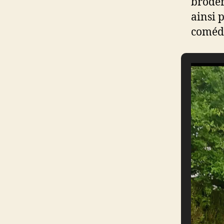
broder
ainsi 
coméd