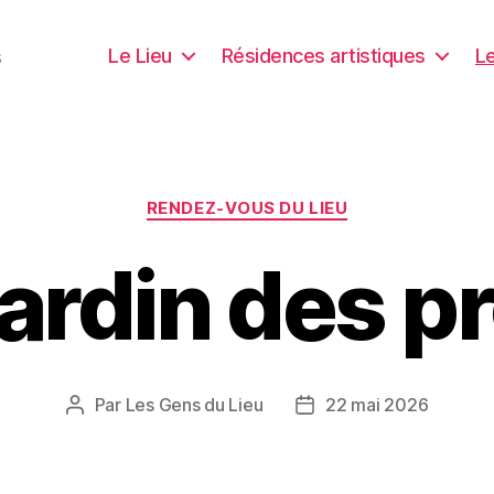
Le Lieu
Résidences artistiques
Le
s
Catégories
RENDEZ-VOUS DU LIEU
ardin des p
Par
Les Gens du Lieu
22 mai 2026
Auteur
Date
de
de
l’article
l’article