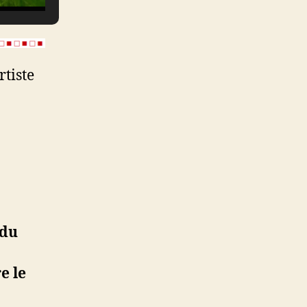
tiste
 du
e le