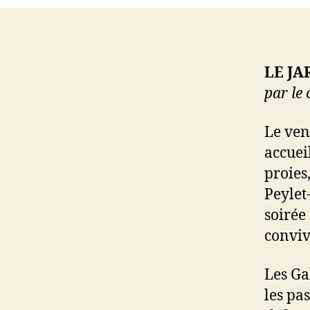
LE JA
par le 
Le ven
accuei
proies
Peylet-
soirée
conviv
Les Ga
les pa