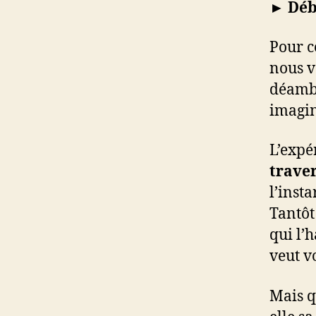
► Débu
Pour 
nous v
déambu
imagin
L’expé
trave
l’inst
Tantôt
qui l’h
veut v
Mais q