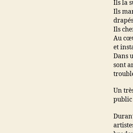
Ils la 
Ils ma
drapés
Ils ch
Au cœur
et inst
Dans u
sont a
trouble
Un trè
public 
Durant
artist