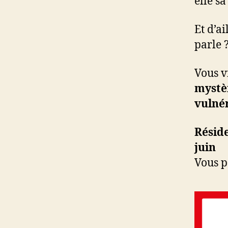
elle sa
Et d’ai
parle 
Vous v
mystè
vulnér
Réside
juin
Vous po