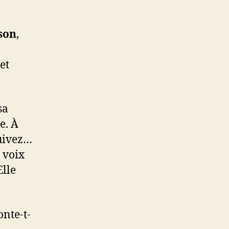
son
,
et
sa
e. À
suivez…
 voix
Elle
onte-t-