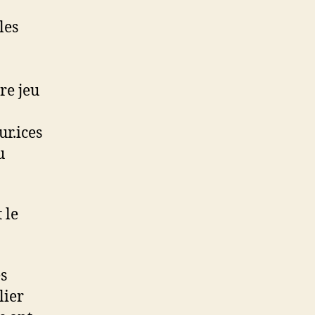
les
re jeu
ur.ices
u
 le
s
lier