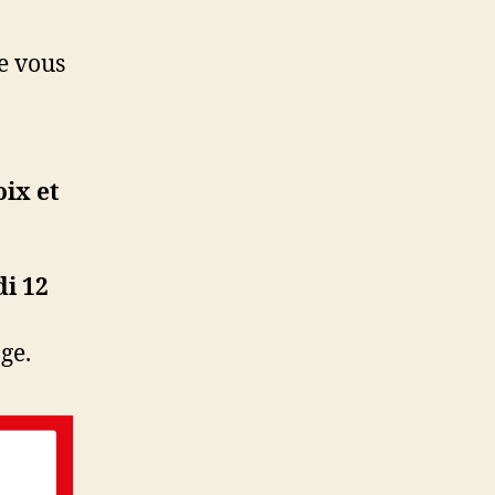
le vous
oix et
di 12
ge.