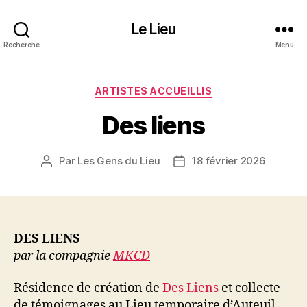
Le Lieu
Recherche
Menu
Catégories
ARTISTES ACCUEILLIS
Des liens
Par
Les Gens du Lieu
18 février 2026
Auteur
Date
de
de
l’article
l’article
DES LIENS
par la compagnie
MKCD
Résidence de création de
Des Liens
et collecte
de témoignages au Lieu temporaire d’Auteuil-