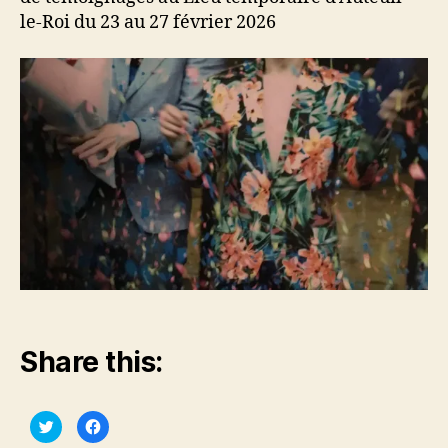
le-Roi du 23 au 27 février 2026
Share this:
C
C
l
l
i
i