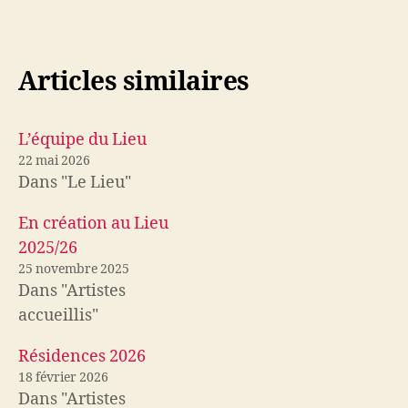
q
q
u
u
e
e
z
z
p
p
o
o
Articles similaires
u
u
r
r
p
p
a
a
r
r
t
t
L’équipe du Lieu
a
a
g
g
22 mai 2026
e
e
r
r
Dans "Le Lieu"
s
s
u
u
r
r
T
F
En création au Lieu
w
a
i
c
2025/26
t
e
t
b
25 novembre 2025
e
o
r
o
Dans "Artistes
(
k
o
(
accueillis"
u
o
v
u
r
v
e
r
Résidences 2026
d
e
a
d
18 février 2026
n
a
s
n
Dans "Artistes
u
s