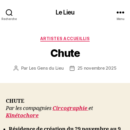
Le Lieu
Recherche
Menu
Catégories
ARTISTES ACCUEILLIS
Chute
Par
Les Gens du Lieu
25 novembre 2025
Auteur
Date
de
de
l’article
l’article
CHUTE
Par les compagnies
Circographie
et
Kinétochore
Résidence de création du 29 novembre au 9