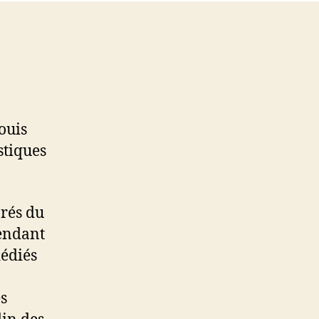
ouis
stiques
arés du
pendant
dédiés
es