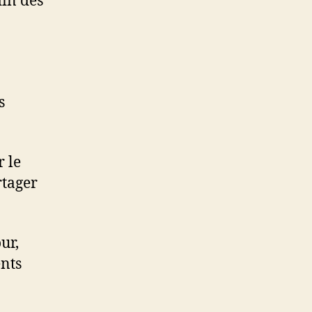
din des
s
r le
rtager
ur,
ents