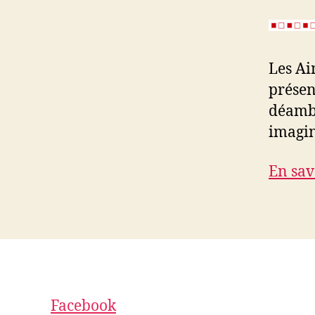
Les Ai
présen
déambu
imagin
En sav
Facebook