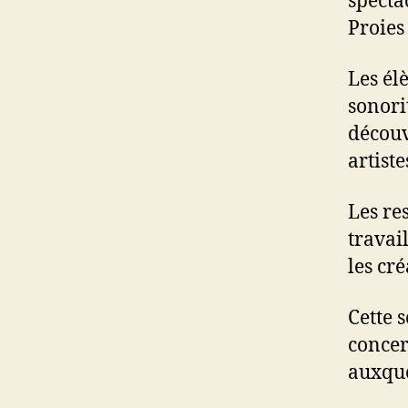
specta
Proies
Les él
sonori
découv
artist
Les res
travai
les cr
Cette 
concer
auxque