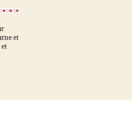
ur
urne et
 et