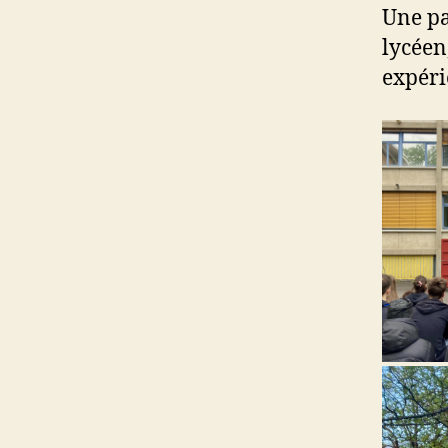
Une pa
lycéen
expéri