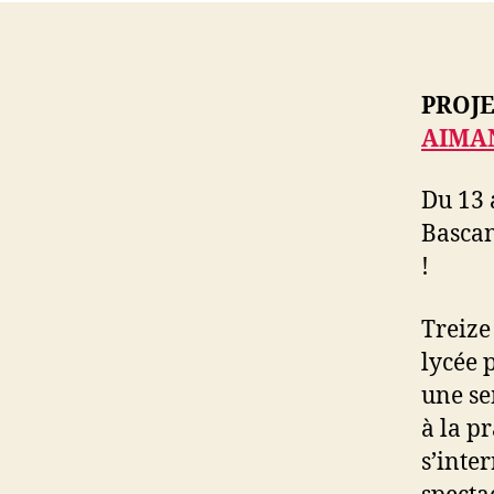
PROJE
AIMA
Du 13 
Bascan
!
Treize
lycée 
une se
à la p
s’inte