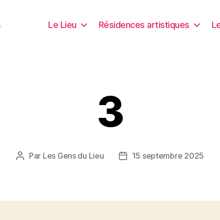
Le Lieu
Résidences artistiques
Le
s
3
Par
Les Gens du Lieu
15 septembre 2025
Auteur
Date
de
de
l’article
l’article