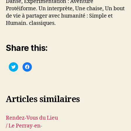
Danse, Expérimentation : Aventure
Protéiforme. Un interprète, Une chaise, Un bout
de vie à partager avec humanité : Simple et
Humain. classiques.
Share this:
C
C
l
l
i
i
q
q
u
u
e
e
z
z
p
p
o
o
Articles similaires
u
u
r
r
p
p
a
a
r
r
t
t
Rendez-Vous du Lieu
a
a
g
g
/ Le Perray-en-
e
e
r
r