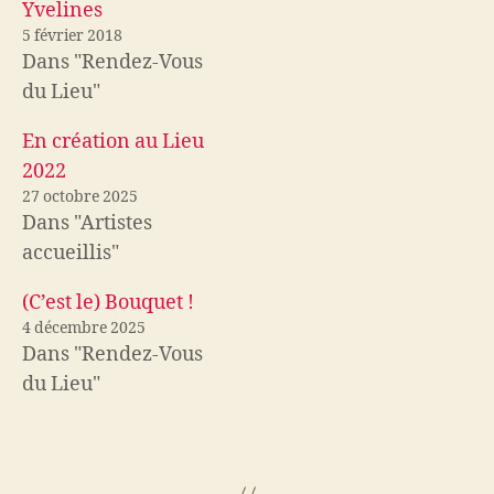
s
s
Yvelines
u
u
r
r
5 février 2018
T
F
w
a
Dans "Rendez-Vous
i
c
t
e
du Lieu"
t
b
e
o
r
o
(
k
En création au Lieu
o
(
u
o
2022
v
u
r
v
27 octobre 2025
e
r
d
e
Dans "Artistes
a
d
n
a
accueillis"
s
n
u
s
n
u
e
n
(C’est le) Bouquet !
n
e
o
n
4 décembre 2025
u
o
v
u
Dans "Rendez-Vous
e
v
l
e
du Lieu"
l
l
e
l
f
e
e
f
n
e
ê
n
t
ê
r
t