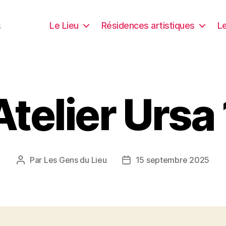
Le Lieu
Résidences artistiques
Le
s
Atelier Ursa 
Par
Les Gens du Lieu
15 septembre 2025
Auteur
Date
de
de
l’article
l’article