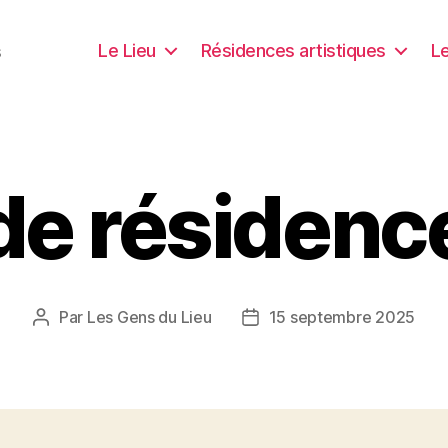
Le Lieu
Résidences artistiques
Le
s
de résidenc
Par
Les Gens du Lieu
15 septembre 2025
Auteur
Date
de
de
l’article
l’article